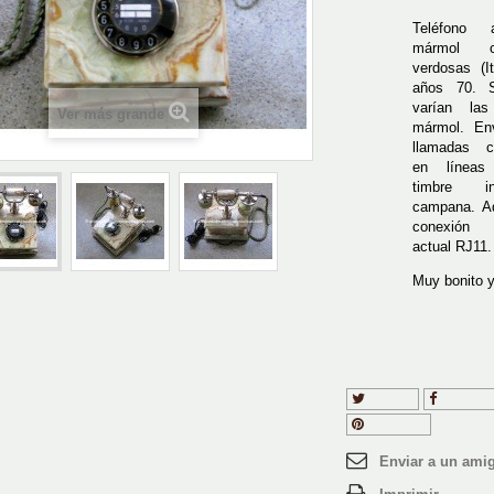
Teléfono 
mármol 
verdosas (It
años 70. 
varían la
Ver más grande
mármol. En
llamadas c
en líneas 
timbre i
campana. A
conexión 
actual RJ11.
Muy bonito y
Tuitear
Compart
Pinterest
Enviar a un ami