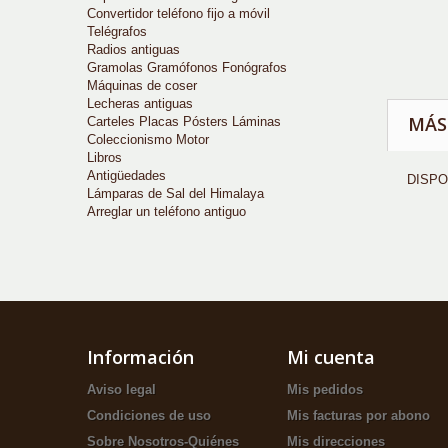
Convertidor teléfono fijo a móvil
Telégrafos
Radios antiguas
Gramolas Gramófonos Fonógrafos
Máquinas de coser
Lecheras antiguas
MÁS
Carteles Placas Pósters Láminas
Coleccionismo Motor
Libros
Antigüedades
DISPO
Lámparas de Sal del Himalaya
Arreglar un teléfono antiguo
Información
Mi cuenta
Aviso legal
Mis pedidos
Condiciones de uso
Mis facturas por abono
Sobre Nosotros-Quiénes
Mis direcciones