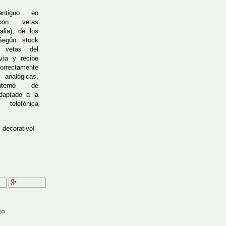
antiguo en
con vetas
alia), de los
Según stock
s vetas del
vía y recibe
orrectamente
analógicas,
nterno de
daptado a la
telefónica
 decorativo!
ir
Google+
go