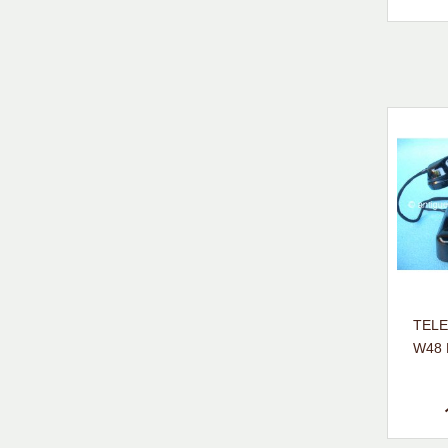
TEL
W48