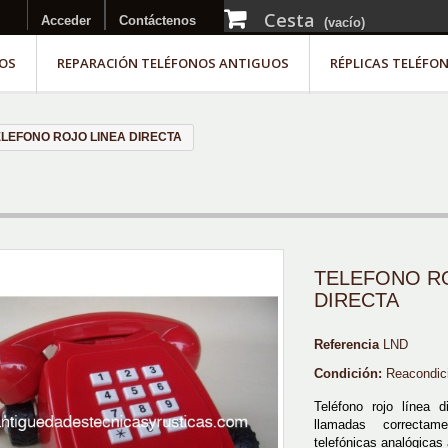
Cesta
Acceder
Contáctenos
(vacío)
OS
REPARACIÓN TELÉFONOS ANTIGUOS
RÉPLICAS TELÉFO
ELEFONO ROJO LINEA DIRECTA
TELEFONO RO
DIRECTA
Referencia
LND
Condición:
Reacondic
Teléfono rojo línea d
llamadas correcta
telefónicas analógicas 