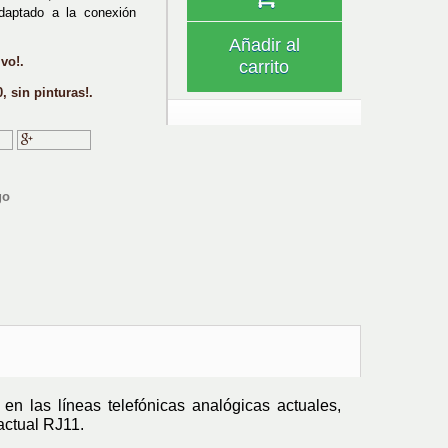
daptado a la conexión
Añadir al
vo!.
carrito
, sin pinturas!.
ir
Google+
go
 en las líneas telefónicas analógicas actuales,
actual RJ11.