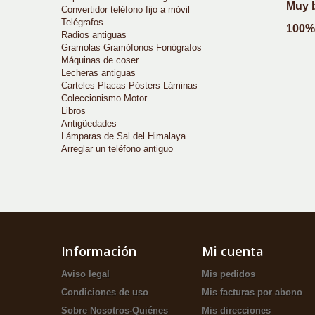
Muy b
Convertidor teléfono fijo a móvil
Telégrafos
100% 
Radios antiguas
Gramolas Gramófonos Fonógrafos
Máquinas de coser
Lecheras antiguas
Carteles Placas Pósters Láminas
Coleccionismo Motor
Libros
Antigüedades
Lámparas de Sal del Himalaya
Arreglar un teléfono antiguo
Información
Mi cuenta
Aviso legal
Mis pedidos
Condiciones de uso
Mis facturas por abono
Sobre Nosotros-Quiénes
Mis direcciones