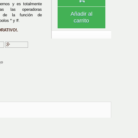
rnos y es totalmente
das las operadoras
Añadir al
ne de la función de
carrito
olos * y #.
RATIVO!.
ir
Google+
go