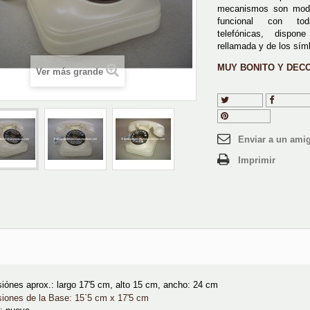
mecanismos son mode
funcional con to
telefónicas, dispo
rellamada y de los símb
MUY BONITO Y DECO
Ver más grande
Tuitear
Compart
Pinterest
Enviar a un ami
Imprimir
iónes aprox.: largo 17'5 cm, alto 15 cm, ancho: 24 cm
iones de la Base: 15`5 cm x 17'5 cm