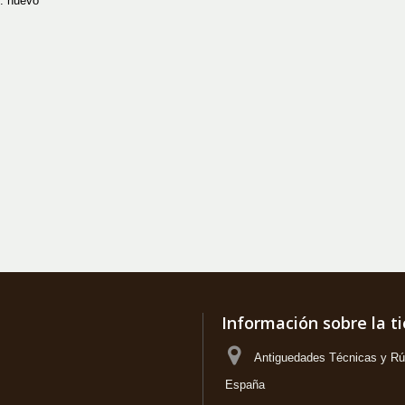
: nuevo
Información sobre la t
Antiguedades Técnicas y Rús
España