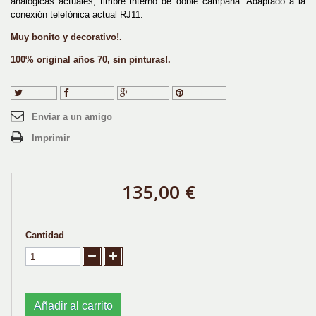
analógicas actuales, timbre interno de doble campana. Adaptado a la
conexión telefónica actual RJ11.
Muy bonito y decorativo!.
100% original años 70, sin pinturas!.
Tuitear
Compartir
Google+
Pinterest
Enviar a un amigo
Imprimir
135,00 €
Cantidad
Añadir al carrito