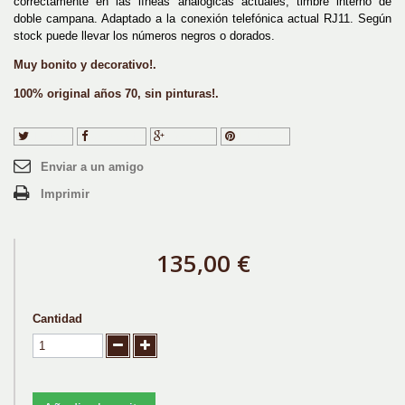
correctamente en las líneas analógicas actuales, timbre interno de
doble campana. Adaptado a la conexión telefónica actual RJ11. Según
stock puede llevar los números negros o dorados.
Muy bonito y decorativo!.
100% original años 70, sin pinturas!.
Tuitear
Compartir
Google+
Pinterest
Enviar a un amigo
Imprimir
135,00 €
Cantidad