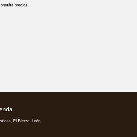
consulte precios.
ienda
ticas, El Bierzo, León,