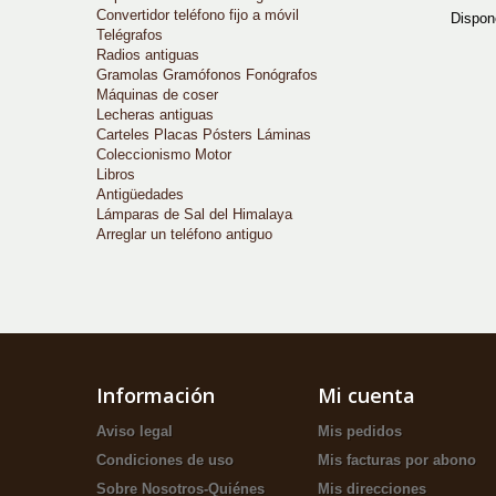
Convertidor teléfono fijo a móvil
Dispone
Telégrafos
Radios antiguas
Gramolas Gramófonos Fonógrafos
Máquinas de coser
Lecheras antiguas
Carteles Placas Pósters Láminas
Coleccionismo Motor
Libros
Antigüedades
Lámparas de Sal del Himalaya
Arreglar un teléfono antiguo
Información
Mi cuenta
Aviso legal
Mis pedidos
Condiciones de uso
Mis facturas por abono
Sobre Nosotros-Quiénes
Mis direcciones