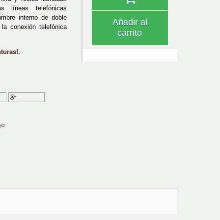
s líneas telefónicas
timbre interno de doble
Añadir al
la conexión telefónica
carrito
turas!.
ir
Google+
go