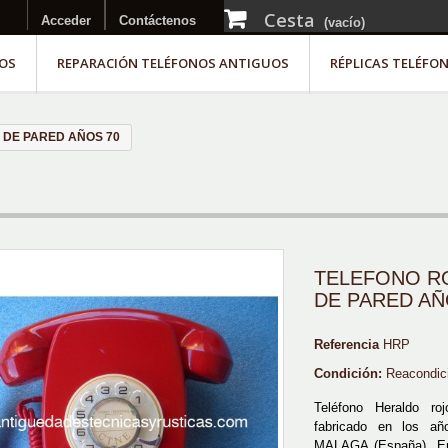
Cesta
Acceder
Contáctenos
(vacío)
OS
REPARACIÓN TELÉFONOS ANTIGUOS
RÉPLICAS TELÉFO
 DE PARED AÑOS 70
TELEFONO R
DE PARED AÑ
Referencia
HRP
Condición:
Reacondic
Teléfono Heraldo ro
fabricado en los a
MALAGA (España). En