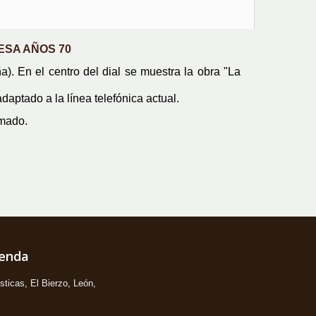
ESA AÑOS 70
). En el centro del dial se muestra la obra "La
aptado a la línea telefónica actual.
omado.
ienda
ticas, El Bierzo, León,