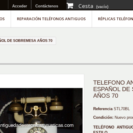
Cesta
Acceder
Contáctenos
(vacío)
OS
REPARACIÓN TELÉFONOS ANTIGUOS
RÉPLICAS TELÉFO
ÑOL DE SOBREMESA AÑOS 70
TELEFONO A
ESPAÑOL DE
AÑOS 70
Referencia
STL70BL
Condición:
Nuevo pro
TELÉFONO ANTIGU
ESTILO.