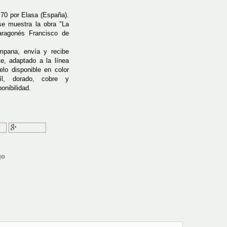
 70 por Elasa (España).
 se muestra la obra "La
 aragonés Francisco de
mpana, envía y recibe
e, adaptado a la línea
elo disponible en color
fíl, dorado, cobre y
onibilidad.
ir
Google+
go