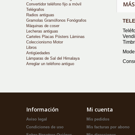
MÁS
Convertidor teléfono fijo a móvil
Telégrafos
Radios antiguas
Gramolas Gramófonos Fonógrafos
TELE
Máquinas de coser
Teléf
Lecheras antiguas
Vendi
Carteles Placas Pósters Láminas
Timbr
Coleccionismo Motor
Libros
Model
Antigüedades
Lámparas de Sal del Himalaya
Consu
Arreglar un teléfono antiguo
Información
Mi cuenta
Aviso legal
Mis pedidos
Condiciones de uso
Mis facturas por abono
Sobre Nosotros-Quiénes
Mis direcciones