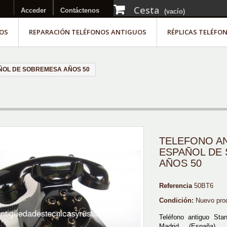
Cesta
Acceder
Contáctenos
(vacío)
OS
REPARACIÓN TELÉFONOS ANTIGUOS
RÉPLICAS TELÉFO
ÑOL DE SOBREMESA AÑOS 50
TELEFONO A
ESPAÑOL DE
AÑOS 50
Referencia
50BT6
Condición:
Nuevo pro
Teléfono antiguo Stan
Madrid (España). 