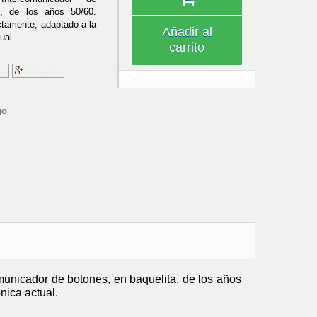
a, de los años 50/60.
ctamente, adaptado a la
Añadir al
ual.
carrito
ir
Google+
go
omunicador de botones, en baquelita, de los años
nica actual.