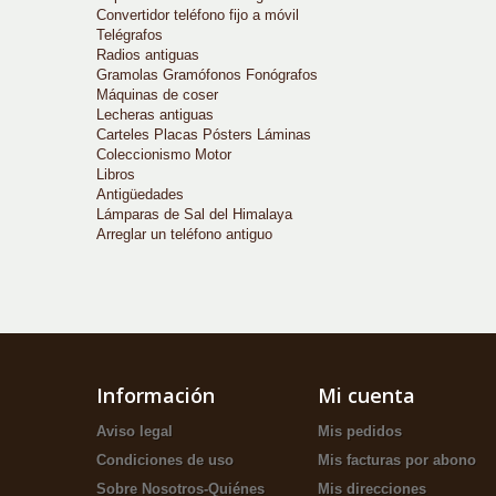
Convertidor teléfono fijo a móvil
Telégrafos
Radios antiguas
Gramolas Gramófonos Fonógrafos
Máquinas de coser
Lecheras antiguas
Carteles Placas Pósters Láminas
Coleccionismo Motor
Libros
Antigüedades
Lámparas de Sal del Himalaya
Arreglar un teléfono antiguo
Información
Mi cuenta
Aviso legal
Mis pedidos
Condiciones de uso
Mis facturas por abono
Sobre Nosotros-Quiénes
Mis direcciones