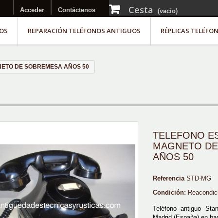
Cesta
Acceder
Contáctenos
(vacío)
OS
REPARACIÓN TELÉFONOS ANTIGUOS
RÉPLICAS TELÉFO
ETO DE SOBREMESA AÑOS 50
TELEFONO E
MAGNETO DE
AÑOS 50
Referencia
STD-MG
Condición:
Reacondic
Teléfono antiguo Stan
Madrid (España) en ba