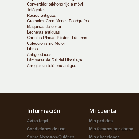
Convertidor teléfono fijo a móvil
Telégrafos
Radios antiguas
Gramolas Gramófonos Fonógrafos
Máquinas de coser
Lecheras antiguas
Carteles Placas Pósters Láminas
Coleccionismo Motor
Libros
Antigüedades
Lámparas de Sal del Himalaya
Arreglar un teléfono antiguo
Información
Mi cuenta
Aviso legal
Mis pedidos
Condiciones de uso
Mis facturas por abono
Sobre Nosotros-Quiénes
Mis direcciones