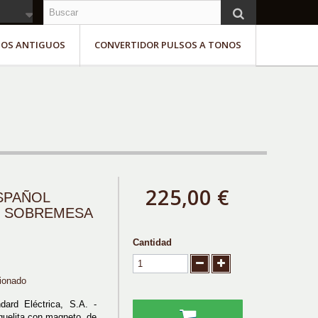
NOS ANTIGUOS
CONVERTIDOR PULSOS A TONOS
225,00 €
SPAÑOL
 SOBREMESA
Cantidad
ionado
dard Eléctrica, S.A. -
quelita con magneto, de