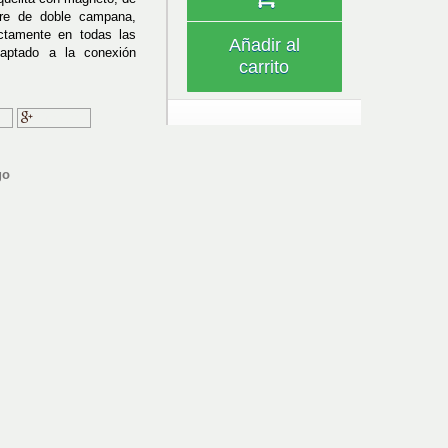
bre de doble campana,
ectamente en todas las
Añadir al
adaptado a la conexión
carrito
ir
Google+
go