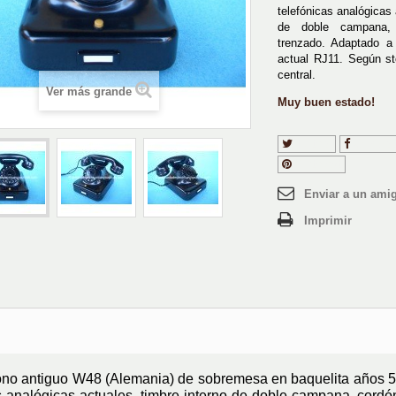
telefónicas analógicas 
de doble campana, 
trenzado. Adaptado a 
actual RJ11. Según st
central.
Ver más grande
Muy buen estado!
Tuitear
Compart
Pinterest
Enviar a un ami
Imprimir
ono antiguo W48 (Alemania) de sobremesa en baquelita años 50
s analógicas actuales, timbre interno de doble campana, cordó