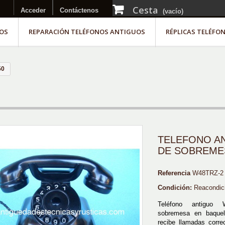
Cesta
Acceder
Contáctenos
(vacío)
OS
REPARACIÓN TELÉFONOS ANTIGUOS
RÉPLICAS TELÉFO
50
TELEFONO A
DE SOBREME
Referencia
W48TRZ-2
Condición:
Reacondic
Teléfono antiguo
sobremesa en baquel
recibe llamadas corre