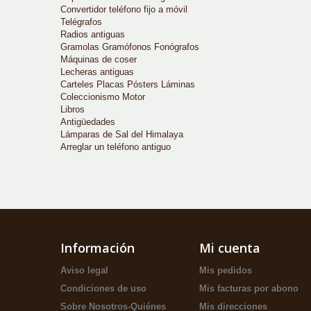
Convertidor teléfono fijo a móvil
Telégrafos
Radios antiguas
Gramolas Gramófonos Fonógrafos
Máquinas de coser
Lecheras antiguas
Carteles Placas Pósters Láminas
Coleccionismo Motor
Libros
Antigüedades
Lámparas de Sal del Himalaya
Arreglar un teléfono antiguo
Información
Mi cuenta
Aviso legal
Mis pedidos
Condiciones de uso
Mis facturas por abono
Sobre Nosotros-Quiénes
Mis direcciones