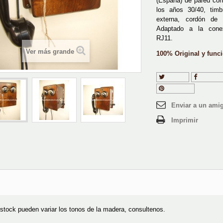
(España) de pared con
los años 30/40, tim
externa, cordón de 
Adaptado a la conex
RJ11.
Ver más grande
100% Original y funci
Tuitear
Compart
Pinterest
Enviar a un ami
Imprimir
stock pueden variar los tonos de la madera, consultenos.