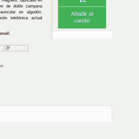
 magneto, fabricado en
bre de doble campana
auricular en algodón.
Añadir al
ión telefónica actual
carrito
onal!.
ir
Google+
go