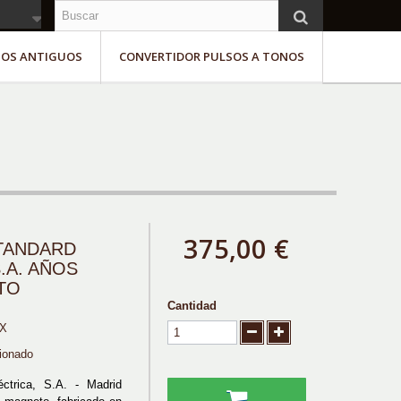
NOS ANTIGUOS
CONVERTIDOR PULSOS A TONOS
375,00 €
TANDARD
.A. AÑOS
TO
Cantidad
X
ionado
éctrica, S.A. - Madrid