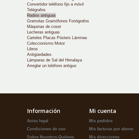
Convertidor teléfono fijo a móvil
Telégrafos
Radios antiguas
Gramolas Gramófonos Fonógrafos
Máquinas de coser
Lecheras antiguas
Carteles Placas Pósters Láminas
Coleccionismo Motor
Libros
Antigüedades
Lámparas de Sal del Himalaya
Arreglar un teléfono antiguo
Información
Mi cuenta
Aviso legal
Mis pedidos
Condiciones de uso
Mis facturas por abono
Sobre Nosotros-Quiénes
Mis direcciones