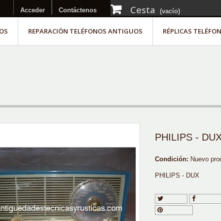
Cesta
Acceder
Contáctenos
(vacío)
OS
REPARACIÓN TELÉFONOS ANTIGUOS
RÉPLICAS TELÉFO
PHILIPS - DU
Condición:
Nuevo pro
PHILIPS - DUX
Tuitear
Compart
Pinterest